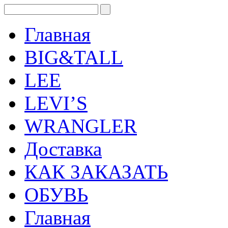
Дядя Сэм
Levi's Wrangler LEE из США. Американ
Главная
России.
BIG&TALL
LEE
LEVI’S
WRANGLER
Доставка
КАК ЗАКАЗАТЬ
ОБУВЬ
Главная