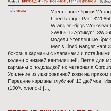
Posted in:
БРЮКИ
,
ДЖИНСЫ
,
НОВИНКИ!!!
,
ТЕПЛЫЕ ДЖИНСЫ
| By Дядя
Утепленные брюки Wrangl
Lined Ranger Pant 3W065
Wrangler Riggs Workwear 
3W065LD Артикул: 3W065
модели Утепленные брюки
Men’s Lined Ranger Pant
боковые карманы с клапанами и потайными
колени с нижней вентиляцией. Петля для м
карманы с подкладкой из материала Cordur
Усиление из лакированной кожи на правом
Передние карманы глубиной 13 дюймов. Изг
(100% хлопок) […]