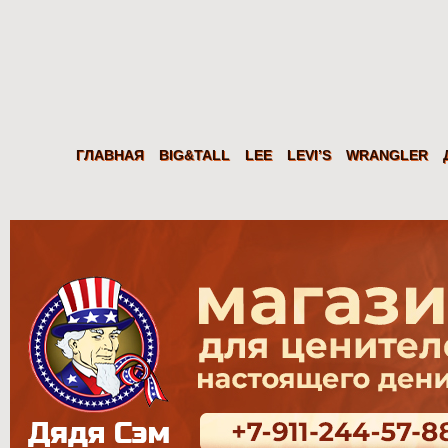
Дядя
Сэм
Levi's Wrangler LEE из США. Американские джинсы, куртки, рубаш
ГЛАВНАЯ
BIG&TALL
LEE
LEVI’S
WRANGLER