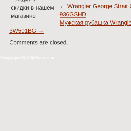
←
Wrangler George Strait 
936GSHD
Мужская рубашка Wrangler 
3W501BG
→
Comments are closed.
© Copyright 2012-2019 u-sam.ru