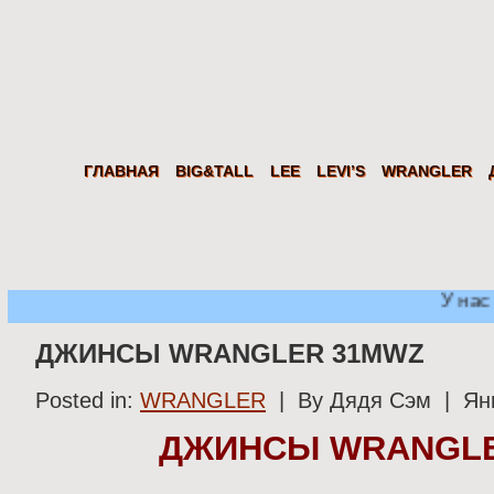
Дядя
Сэм
Levi's Wrangler LEE из США. Американские джинсы, куртки, рубаш
ГЛАВНАЯ
BIG&TALL
LEE
LEVI’S
WRANGLER
У нас 
ДЖИНСЫ WRANGLER 31MWZ
Posted in:
WRANGLER
| By Дядя Сэм | Ян
ДЖИНСЫ WRANGLE