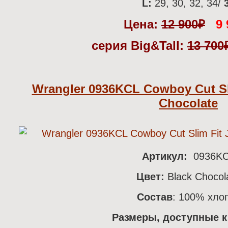
L:
29, 30, 32, 34/
Цена:
12 900
₽
9 
серия Big&Tall:
13 700
Wrangler 0936KCL Cowboy Cut Sli
Chocolate
Артикул:
0936K
Цвет:
Black Chocol
Состав
: 100% хло
Размеры, доступные к 