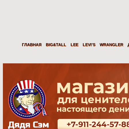
Дядя
Сэм
Levi's Wrangler LEE из США. Американские джинсы, куртки, рубаш
ГЛАВНАЯ
BIG&TALL
LEE
LEVI’S
WRANGLER