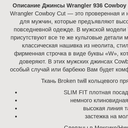
Описание Джинсы Wrangler 936 Cowboy C
Wrangler Cowboy Cut — это проверенная и 
для мужчин, которые предъявляют высо
повседневной одежде.
В мужской модели 
присутствуют все те же культовые детали 
классическая нашивка из неолита, сти
фирменная строчка в виде буквы «W», кот
доверяют.
В этих мужских джинсах Cowbo
особый случай или барбекю Вам будет комф
Ткань Broken twill кольцевого пр
SLIM FIT плотная посад
немного клиновидна
высокая линия т
застежка на мо
Сделаны в Мексике/Ник