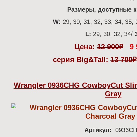
Размеры, доступные к 
W:
29, 30, 31, 32, 33, 34, 35, 
L:
29, 30, 32, 34/
3
Цена:
12 900
₽
9 
серия Big&Tall:
13 700
₽
Wrangler 0936CHG CowboyCut Slim 
Gray
Артикул:
0936C