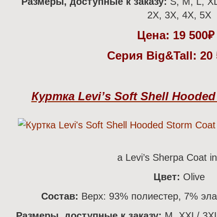
Размеры, доступные к заказу:
S, M, L, X
2X, 3X, 4Х, 5X
Цена:
19 500
Серия Big&Tall: 20
Куртка Levi’s Soft Shell Hooded 
а Levi’s Sherpa Coat in
Цвет:
Olive
Состав:
Верх: 93% полиестер, 7% эла
Размеры, доступные к заказу:
M, XXL/ 3XL