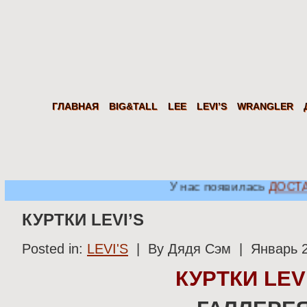
Дядя
Сэм
Levi's Wrangler LEE из США. Американские джинсы, куртки, рубаш
ГЛАВНАЯ
BIG&TALL
LEE
LEVI’S
WRANGLER
У нас появилась
ДОСТАВК
КУРТКИ LEVI’S
Posted in:
LEVI'S
| By Дядя Сэм | Январь 
КУРТКИ LEV