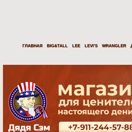
Дядя
Сэм
Levi's Wrangler LEE из США. Американские джинсы, куртки, рубаш
ГЛАВНАЯ
BIG&TALL
LEE
LEVI’S
WRANGLER