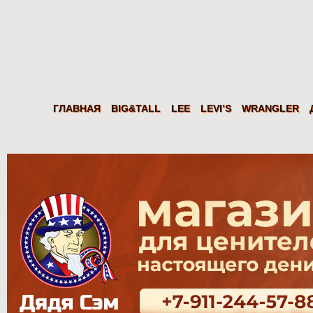
Дядя
Сэм
Levi's Wrangler LEE из США. Американские джинсы, куртки, рубаш
ГЛАВНАЯ
BIG&TALL
LEE
LEVI’S
WRANGLER