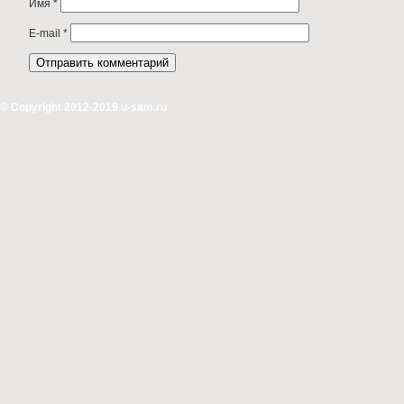
Имя
*
E-mail
*
© Copyright 2012-2019 u-sam.ru