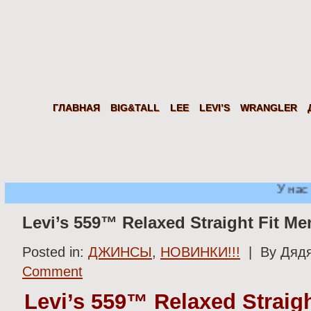
Дядя
Сэм
Levi's Wrangler LEE из США. Американские джинсы, куртки, рубаш
ГЛАВНАЯ
BIG&TALL
LEE
LEVI’S
WRANGLER
У нас 
Levi’s 559™ Relaxed Straight Fit Me
Posted in:
ДЖИНСЫ
,
НОВИНКИ!!!
| By Дядя
Comment
Levi’s 559™ Relaxed Straigh