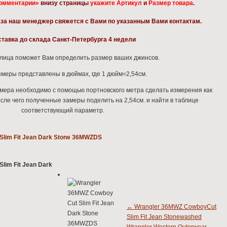
Комментарии»
внизу страницы
укажите Артикул
и
Размер товара
.
за наш менеджер свяжется с Вами по указанным Вами контактам.
тавка до склада Санкт-Петербурга 4 недели
лица поможет Вам определить размер ваших джинсов.
змеры представлены в дюймах, где 1 дюйм=2,54см.
мера необходимо с помощью портновского метра сделать измерения как
осле чего полученные замеры поделить на 2,54см. и найти в таблице
соответствующий параметр.
←
Wrangler 36MWZ CowboyCut
Slim Fit Jean Stonewashed
Wrangler Western Outerwear