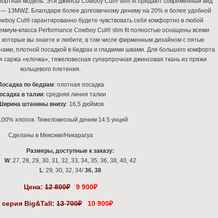
ортная модель. Эти джинсы Cowboy Cut® slim fit придают современный вид
 — 13MWZ. Благодаря более долговечному дениму на 20% и более удобной
wboy Cut® гарантированно будете чувствовать себя комфортно в любой
миум-класса Performance Cowboy Cut® slim fit полностью оснащены всеми
которые вы знаете и любите, в том числе фирменным дизайном с пятью
ами, плотной посадкой в бедрах и гладкими швами. Для большего комфорта
я саржа «елочка», тяжеловесная суперпрочная джинсовая ткань из пряжи
кольцевого плетения.
Посадка по бедрам
: плотная посадка
осадка в талии
: средняя линия талии
Ширина штанины внизу
: 16,5 дюймов
00% хлопок. Тяжеловесный деним 14.5 унций
Сделаны в Мексике/Никарагуа
Размеры, доступные к заказу:
W
: 27, 28, 29, 30, 31, 32, 33, 34, 35, 36, 38, 40, 42
L
: 29, 30, 32, 34/
36, 38
Цена:
12 800
₽
9 900
₽
серия Big&Tall:
13 700
₽
10 900
₽