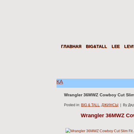
Дядя
Сэм
Levi's Wrangler LEE из США. Американ
ГЛАВНАЯ
BIG&TALL
LEE
LEVI
с появилась
ДОСТАВКА
Wrangler 36MWZ Cowboy Cut Slim
Posted in:
BIG & TALL
,
ДЖИНСЫ
| By Дяд
Wrangler 36MWZ Cow