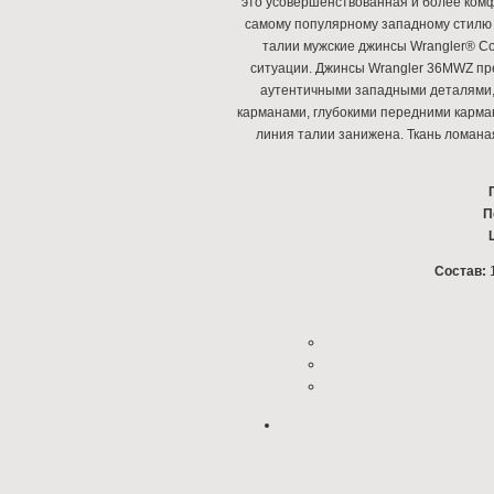
это усовершенствованная и более комф
самому популярному западному стилю
талии мужские джинсы Wrangler® Co
ситуации. Джинсы Wrangler 36MWZ пре
аутентичными западными деталями, 
карманами, глубокими передними карман
линия талии занижена. Ткань ломана
П
Состав:
1